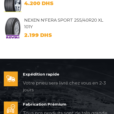
4.200
DHS
NEXEN N'FERA SPORT 255/40R20 XL
101Y
2.199
DHS
Expédition rapide
Votre pneu sera livré chez vous en 2-3
jours
Fabrication Prémium
Tous nos produits sont de très grande