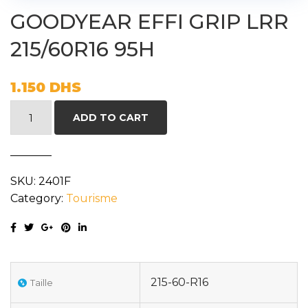
GOODYEAR EFFI GRIP LRR
215/60R16 95H
1.150
DHS
GOODYEAR
ADD TO CART
EFFI
GRIP
LRR
SKU:
2401F
215/60R16
Category:
Tourisme
95H
quantity
215-60-R16
Taille