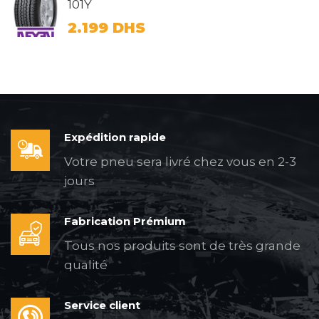
101Y
2.199
DHS
Expédition rapide
Votre pneu sera livré chez vous en 2-3
jours
Fabrication Prémium
Tous nos produits sont de très grande
qualité
Service client