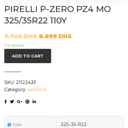
PIRELLI P-ZERO PZ4 MO
325/35R22 110Y
7.700
DHS
6.899
DHS
1 in stock
ADD TO CART
SKU:
2112243F
Category:
4x4/SUV
325-35-R22
Taille