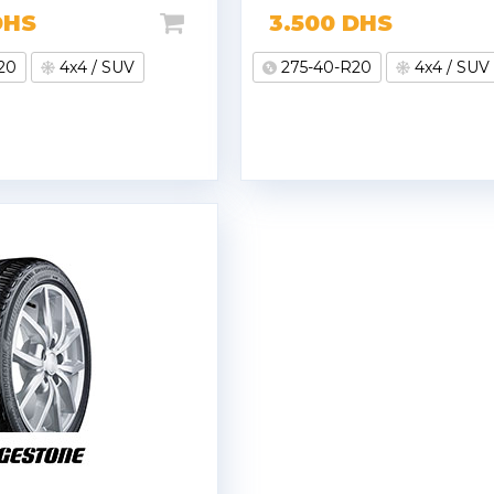
DHS
3.500
DHS
20
4x4 / SUV
275-40-R20
4x4 / SUV