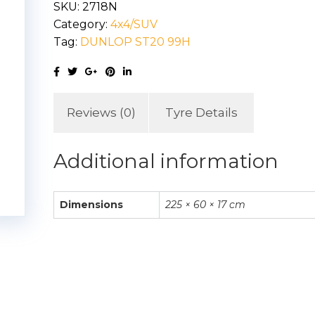
SKU:
2718N
quantity
Category:
4x4/SUV
Tag:
DUNLOP ST20 99H
Reviews (0)
Tyre Details
Additional information
Dimensions
225 × 60 × 17 cm