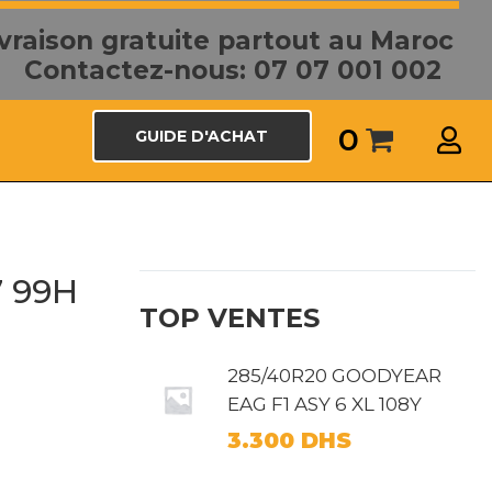
ivraison gratuite partout au Maroc
Contactez-nous: 07 07 001 002
0
GUIDE D'ACHAT
 99H
TOP VENTES
285/40R20 GOODYEAR
EAG F1 ASY 6 XL 108Y
3.300
DHS