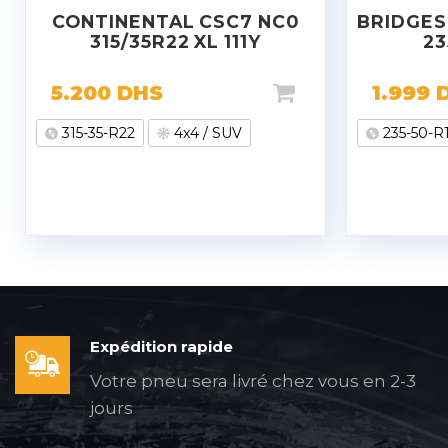
CONTINENTAL CSC7 NC0
BRIDGES
315/35R22 XL 111Y
23
5.200
DHS
1.999
315-35-R22
4x4 / SUV
235-50-R
Expédition rapide
Votre pneu sera livré chez vous en 2-3
jours