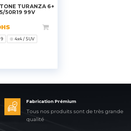
TONE TURANZA 6+
5/50R19 99V
DHS
19
4x4 / SUV
Fabrication Prémium
Tous nos produits sont de très grande
qualité