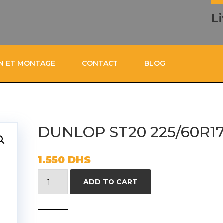
L
ON ET MONTAGE
CONTACT
BLOG
DUNLOP ST20 225/60R17
1.550
DHS
DUNLOP
ADD TO CART
ST20
225/60R17
99H