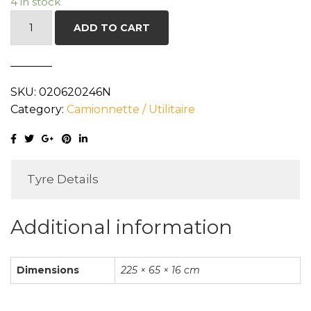
4 in stock
LANDSAIL
ADD TO CART
LSV88
225/65R16C
112/110T
SKU:
020620246N
quantity
Category:
Camionnette / Utilitaire
Tyre Details
Additional information
Dimensions
225 × 65 × 16 cm