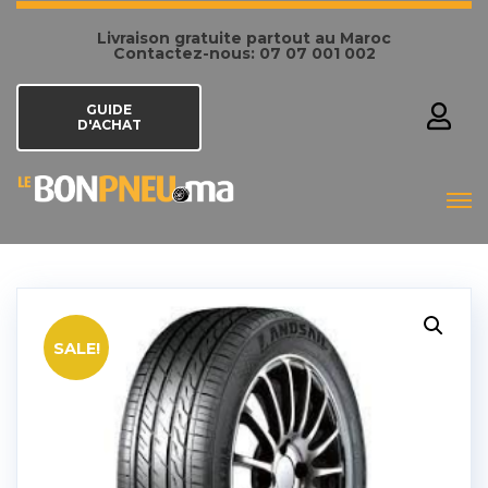
Livraison gratuite partout au Maroc
Contactez-nous: 07 07 001 002
GUIDE
D'ACHAT
SALE!