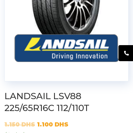
LANDSAIL LSV88
225/65R16C 112/110T
1.150
DHS
1.100
DHS