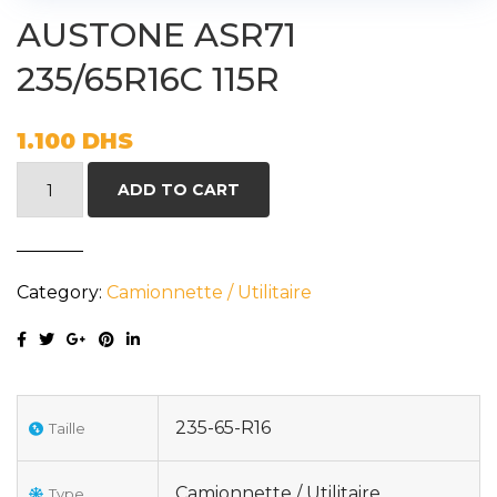
AUSTONE ASR71
235/65R16C 115R
1.100
DHS
AUSTONE
ADD TO CART
ASR71
235/65R16C
115R
Category:
Camionnette / Utilitaire
quantity
235-65-R16
Taille
Camionnette / Utilitaire
Type