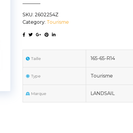
79H
SKU:
2602254Z
quantity
Category:
Tourisme
165-65-R14
Taille
Tourisme
Type
LANDSAIL
Marque