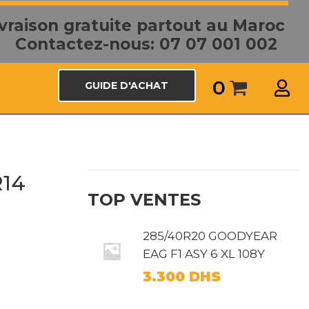
ivraison gratuite partout au Maroc
Contactez-nous: 07 07 001 002
0
GUIDE D'ACHAT
R14
TOP VENTES
285/40R20 GOODYEAR
EAG F1 ASY 6 XL 108Y
3.300
DHS