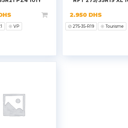
35R21 PZ4 101Y
RFT 275/35R19 XL 
DHS
2.950
DHS
21
VP
275-35-R19
Tourisme