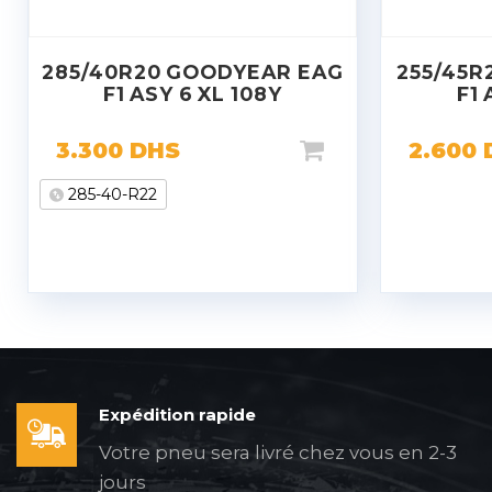
285/40R20 GOODYEAR EAG
255/45R
F1 ASY 6 XL 108Y
F1 
3.300
DHS
2.600
285-40-R22
Expédition rapide
Votre pneu sera livré chez vous en 2-3
jours