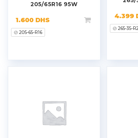
265/
205/65R16 95W
4.399
1.600
DHS
265-35-R
205-65-R16