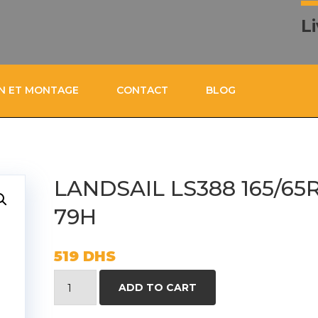
L
ON ET MONTAGE
CONTACT
BLOG
LANDSAIL LS388 165/65
79H
519
DHS
LANDSAIL
ADD TO CART
LS388
165/65R14