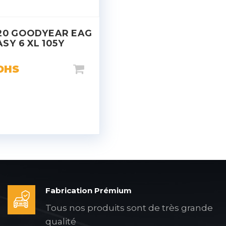
20 GOODYEAR EAG
ASY 6 XL 105Y
DHS
Fabrication Prémium
Tous nos produits sont de très grande
qualité