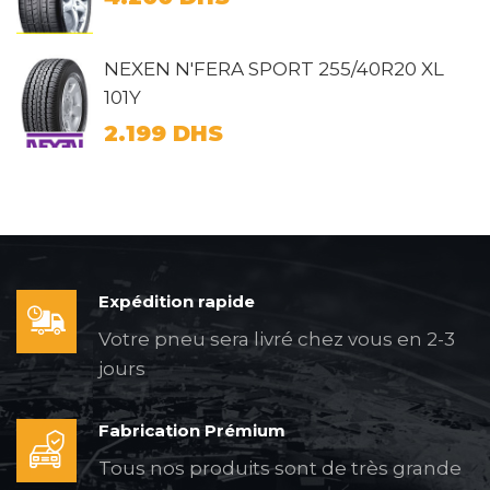
NEXEN N'FERA SPORT 255/40R20 XL
101Y
2.199
DHS
Expédition rapide
Votre pneu sera livré chez vous en 2-3
jours
Fabrication Prémium
Tous nos produits sont de très grande