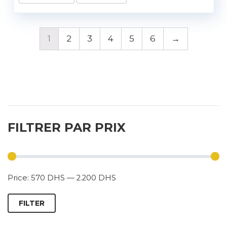
1
2
3
4
5
6
→
FILTRER PAR PRIX
Price:
570 DHS
—
2.200 DHS
FILTER