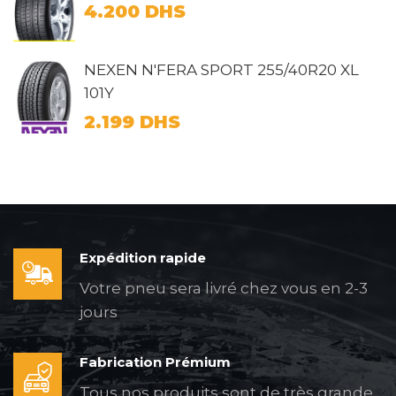
4.200
DHS
NEXEN N'FERA SPORT 255/40R20 XL
101Y
2.199
DHS
Expédition rapide
Votre pneu sera livré chez vous en 2-3
jours
Fabrication Prémium
Tous nos produits sont de très grande