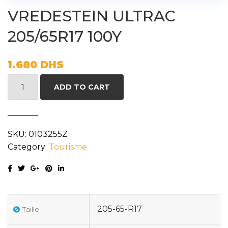
VREDESTEIN ULTRAC
205/65R17 100Y
1.680
DHS
VREDESTEIN
ADD TO CART
ULTRAC
205/65R17
100Y
SKU:
0103255Z
quantity
Category:
Tourisme
205-65-R17
Taille