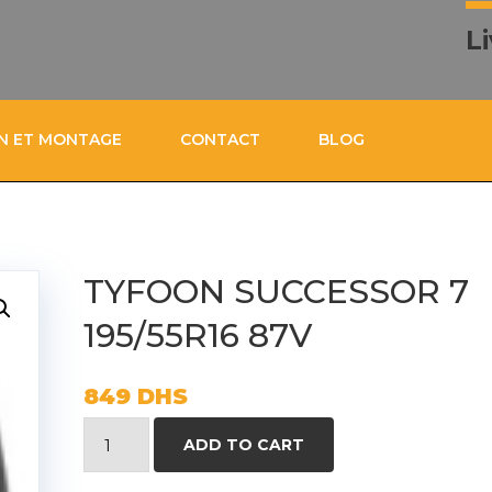
L
ON ET MONTAGE
CONTACT
BLOG
TYFOON SUCCESSOR 7
195/55R16 87V
849
DHS
TYFOON
ADD TO CART
SUCCESSOR
7