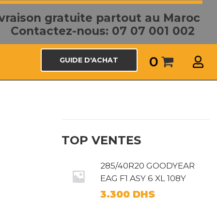
ivraison gratuite partout au Maroc
Contactez-nous: 07 07 001 002
0
GUIDE D'ACHAT
TOP VENTES
285/40R20 GOODYEAR
EAG F1 ASY 6 XL 108Y
3.300
DHS