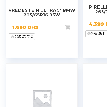
PIRELL
VREDESTEIN ULTRAC* BMW
265/
205/65R16 95W
4.399
1.600
DHS
265-35-R
205-65-R16