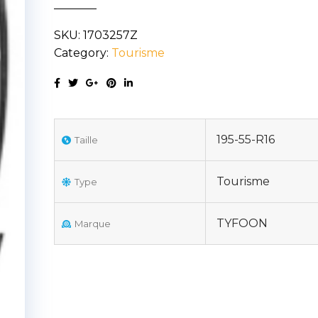
195/55R16
SKU:
1703257Z
87V
Category:
Tourisme
quantity
195-55-R16
Taille
Tourisme
Type
TYFOON
Marque