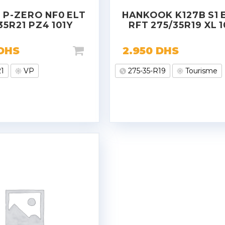
I P-ZERO NF0 ELT
HANKOOK K127B S1 
35R21 PZ4 101Y
RFT 275/35R19 XL 
DHS
2.950
DHS
21
VP
275-35-R19
Tourisme