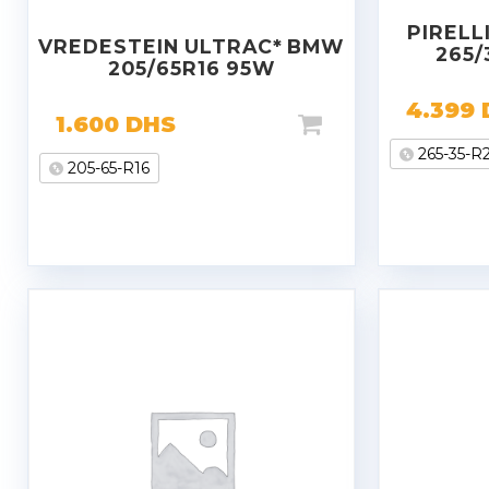
PIRELL
VREDESTEIN ULTRAC* BMW
265/
205/65R16 95W
4.399
1.600
DHS
265-35-R
205-65-R16