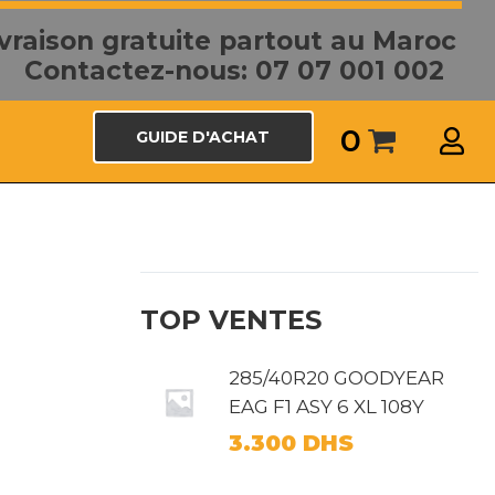
ivraison gratuite partout au Maroc
Contactez-nous: 07 07 001 002
0
GUIDE D'ACHAT
TOP VENTES
285/40R20 GOODYEAR
EAG F1 ASY 6 XL 108Y
3.300
DHS