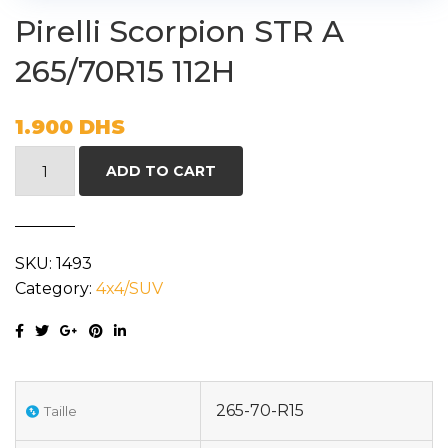
Pirelli Scorpion STR A
265/70R15 112H
1.900
DHS
Pirelli
ADD TO CART
Scorpion
STR
A
SKU:
1493
265/70R15
Category:
4x4/SUV
112H
quantity
265-70-R15
Taille