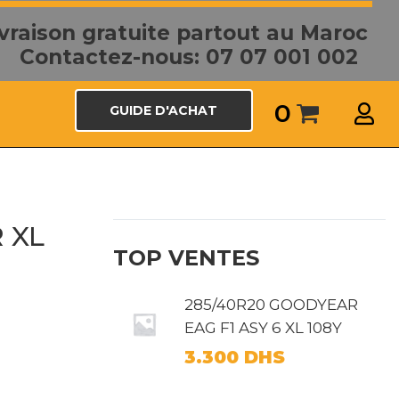
ivraison gratuite partout au Maroc
Contactez-nous: 07 07 001 002
0
GUIDE D'ACHAT
 XL
TOP VENTES
285/40R20 GOODYEAR
EAG F1 ASY 6 XL 108Y
3.300
DHS