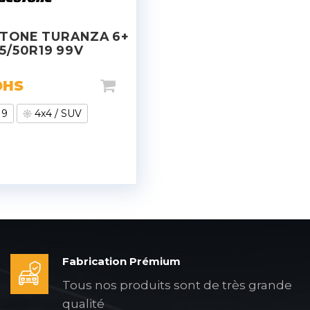
TONE TURANZA 6+
5/50R19 99V
DHS
19
4x4 / SUV
Fabrication Prémium
Tous nos produits sont de très grande
qualité