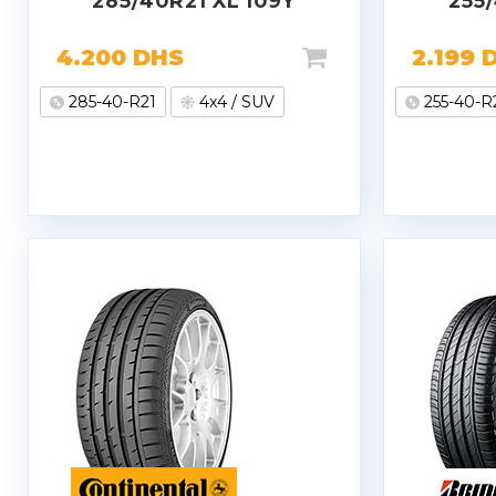
285/40R21 XL 109Y
255/
4.200
DHS
2.199
285-40-R21
4x4 / SUV
255-40-R