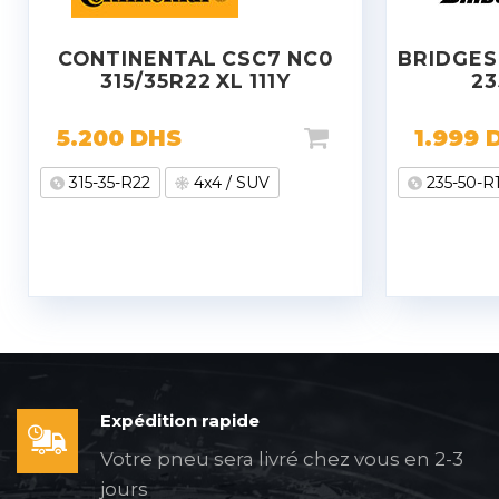
CONTINENTAL CSC7 NC0
BRIDGES
315/35R22 XL 111Y
23
5.200
DHS
1.999
315-35-R22
4x4 / SUV
235-50-R
Expédition rapide
Votre pneu sera livré chez vous en 2-3
jours