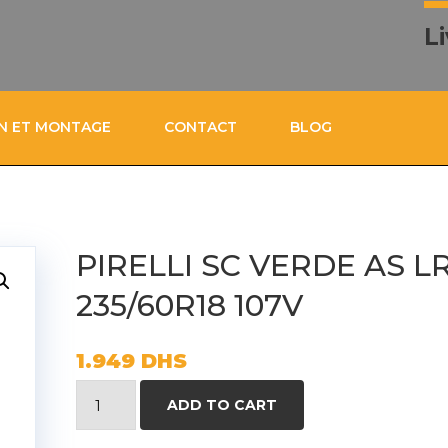
L
ON ET MONTAGE
CONTACT
BLOG
PIRELLI SC VERDE AS LR
235/60R18 107V
1.949
DHS
PIRELLI
ADD TO CART
SC
VERDE