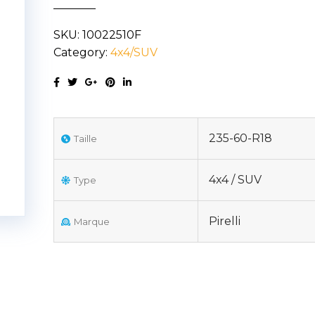
AS
SKU:
10022510F
LR
Category:
4x4/SUV
XL
235/60R18
107V
quantity
235-60-R18
Taille
4x4 / SUV
Type
Pirelli
Marque