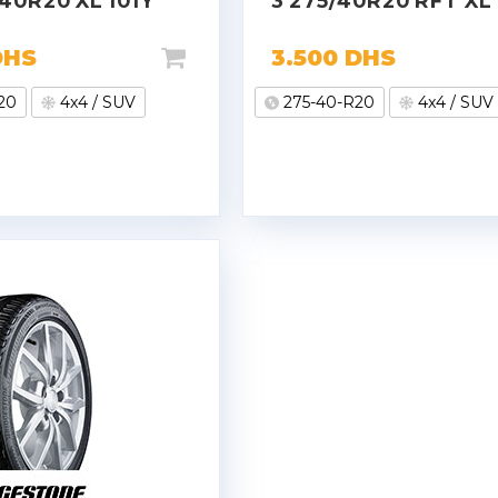
40R20 XL 101Y
3 275/40R20 RFT XL
DHS
3.500
DHS
20
4x4 / SUV
275-40-R20
4x4 / SUV