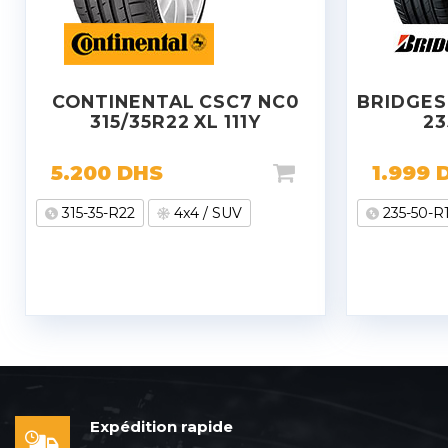
CONTINENTAL CSC7 NC0
BRIDGES
315/35R22 XL 111Y
23
5.200
DHS
1.999
315-35-R22
4x4 / SUV
235-50-R
Expédition rapide