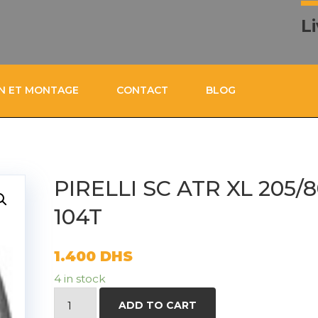
L
ON ET MONTAGE
CONTACT
BLOG
PIRELLI SC ATR XL 205/
104T
1.400
DHS
4 in stock
PIRELLI
ADD TO CART
SC