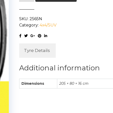
ATR
XL
SKU:
2565N
205/80R16
Category:
4x4/SUV
104T
quantity
Tyre Details
Additional information
Dimensions
205 × 80 × 16 cm