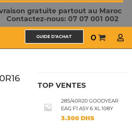
ivraison gratuite partout au Maroc
Contactez-nous: 07 07 001 002
0
GUIDE D'ACHAT
80R16
TOP VENTES
285/40R20 GOODYEAR
EAG F1 ASY 6 XL 108Y
3.300
DHS