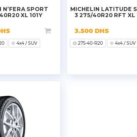
 N’FERA SPORT
MICHELIN LATITUDE 
40R20 XL 101Y
3 275/40R20 RFT XL
DHS
3.500
DHS
20
4x4 / SUV
275-40-R20
4x4 / SUV