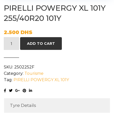
PIRELLI POWERGY XL 101Y
255/40R20 101Y
2.500
DHS
PIRELLI
ADD TO CART
POWERGY
XL
101Y
SKU:
2502252F
255/40R20
Category:
Tourisme
101Y
Tag:
PIRELLI POWERGY XL 101Y
quantity
Tyre Details