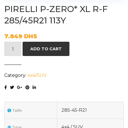
PIRELLI P-ZERO* XL R-F
285/45R21 113Y
7.849
DHS
PIRELLI
ADD TO CART
P-
ZERO*
XL
Category:
4x4/SUV
R-
F
285/45R21
113Y
quantity
285-45-R21
Taille
4x4 / SUV
Type