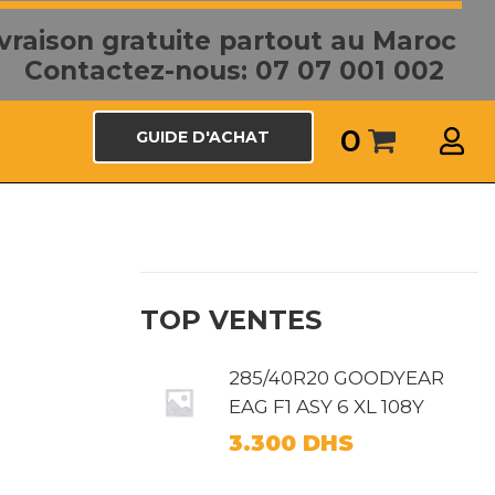
ivraison gratuite partout au Maroc
Contactez-nous: 07 07 001 002
0
GUIDE D'ACHAT
TOP VENTES
285/40R20 GOODYEAR
EAG F1 ASY 6 XL 108Y
3.300
DHS