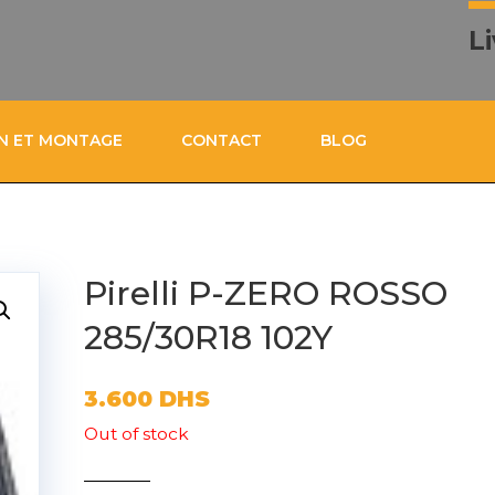
L
ON ET MONTAGE
CONTACT
BLOG
Pirelli P-ZERO ROSSO
285/30R18 102Y
3.600
DHS
Out of stock