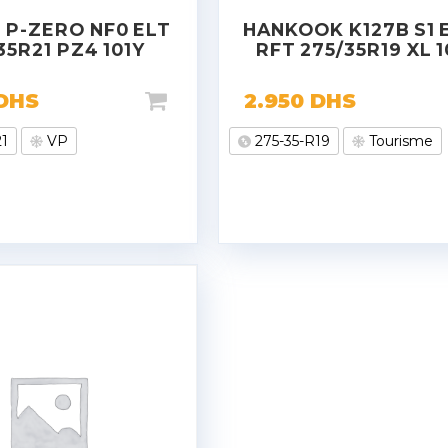
I P-ZERO NF0 ELT
HANKOOK K127B S1 
35R21 PZ4 101Y
RFT 275/35R19 XL 
DHS
2.950
DHS
21
VP
275-35-R19
Tourisme