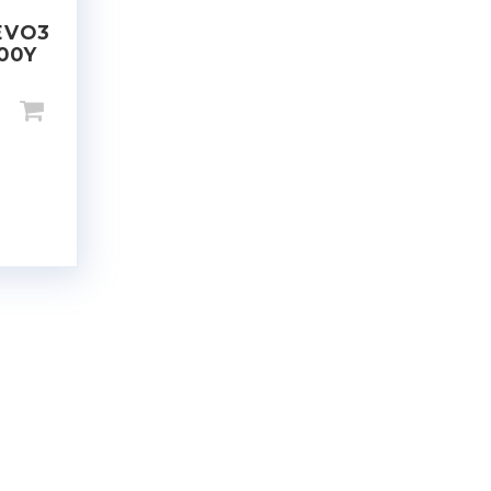
EVO3
100Y