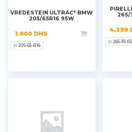
PIRELL
VREDESTEIN ULTRAC* BMW
265/
205/65R16 95W
4.399
1.600
DHS
265-35-R
205-65-R16