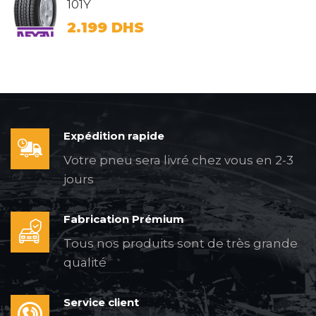
101Y
2.199
DHS
Expédition rapide
Votre pneu sera livré chez vous en 2-3
jours
Fabrication Prémium
Tous nos produits sont de très grande
qualité
Service client