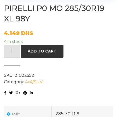
PIRELLI P0 MO 285/30R19
XL 98Y
4.149
DHS
4 in stock
PIRELLI
ADD TO CART
P0
MO
285/30R19
SKU:
2102255Z
XL
Category:
4x4/SUV
98Y
quantity
285-30-R19
Taille