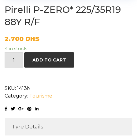
Pirelli P-ZERO* 225/35R19
88Y R/F
2.700
DHS
4 in stock
Pirelli
ADD TO CART
P-
ZERO*
225/35R19
SKU:
1413N
88Y
Category:
Tourisme
R/F
quantity
Tyre Details