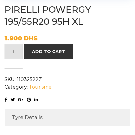
PIRELLI POWERGY
195/55R20 95H XL
1.900
DHS
PIRELLI
ADD TO CART
POWERGY
195/55R20
95H
SKU:
11032522Z
XL
Category:
Tourisme
quantity
Tyre Details