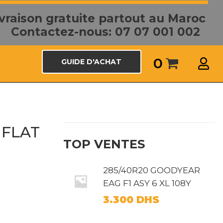
ivraison gratuite partout au Maroc
Contactez-nous: 07 07 001 002
0
GUIDE D'ACHAT
UNFLAT
TOP VENTES
285/40R20 GOODYEAR
EAG F1 ASY 6 XL 108Y
3.300
DHS