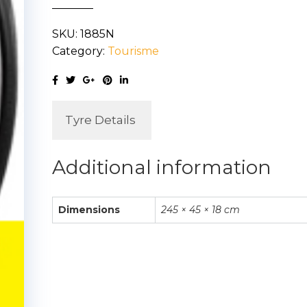
RUNFLAT
SKU:
1885N
245/45R18
Category:
Tourisme
96Y
quantity
Tyre Details
Additional information
Dimensions
245 × 45 × 18 cm