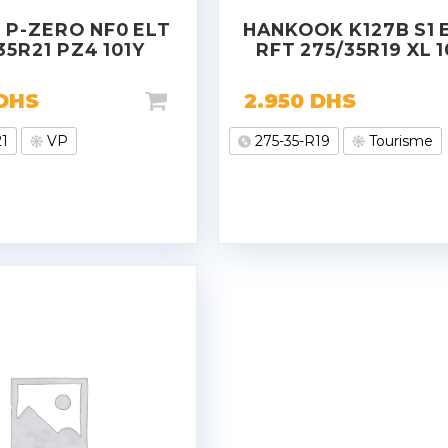
I P-ZERO NF0 ELT
HANKOOK K127B S1 
35R21 PZ4 101Y
RFT 275/35R19 XL 
DHS
2.950
DHS
21
VP
275-35-R19
Tourisme