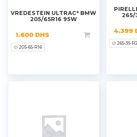
PIRELL
VREDESTEIN ULTRAC* BMW
265/
205/65R16 95W
4.399
1.600
DHS
265-35-R
205-65-R16