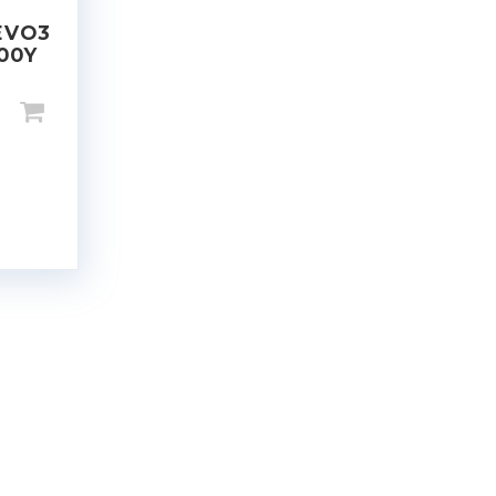
EVO3
100Y