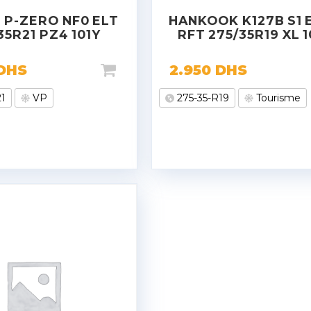
I P-ZERO NF0 ELT
HANKOOK K127B S1 
35R21 PZ4 101Y
RFT 275/35R19 XL 
DHS
2.950
DHS
21
VP
275-35-R19
Tourisme