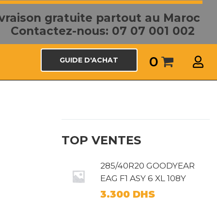
ivraison gratuite partout au Maroc
Contactez-nous: 07 07 001 002
0
GUIDE D'ACHAT
e
TOP VENTES
285/40R20 GOODYEAR
EAG F1 ASY 6 XL 108Y
3.300
DHS