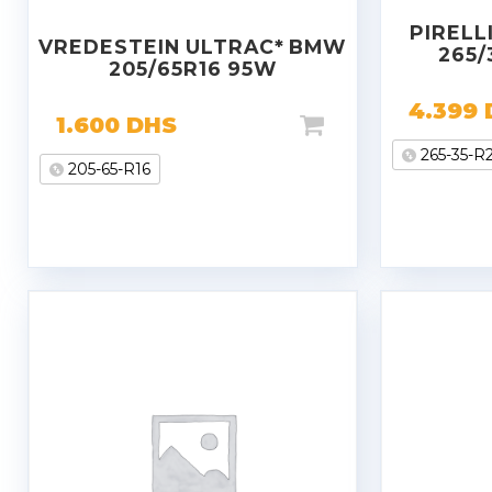
PIRELL
VREDESTEIN ULTRAC* BMW
265/
205/65R16 95W
4.399
1.600
DHS
265-35-R
205-65-R16