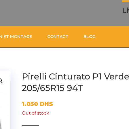
L
ON ET MONTAGE
CONTACT
BLOG
Pirelli Cinturato P1 Verd
205/65R15 94T
1.050
DHS
Out of stock