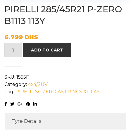
PIRELLI 285/45R21 P-ZERO
B1113 113Y
6.799
DHS
PIRELLI
ADD TO CART
285/45R21
P-
ZERO
SKU:
1555F
B1113
Category:
4x4/SUV
113Y
Tag:
PIRELLI SC ZERO AS LR NCS XL 114Y
quantity
Tyre Details