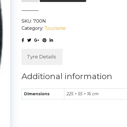
HD+
XL
SKU:
700N
225/55R16
Category:
Tourisme
99H
quantity
Tyre Details
Additional information
Dimensions
225 × 55 × 16 cm