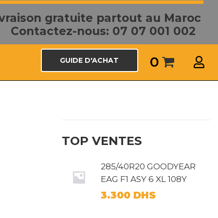
ivraison gratuite partout au Maroc
Contactez-nous: 07 07 001 002
0
GUIDE D'ACHAT
TOP VENTES
285/40R20 GOODYEAR
EAG F1 ASY 6 XL 108Y
3.300
DHS