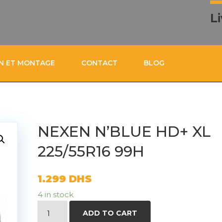
L
ON ET MONTAGE
CONTACT
BLOG
NEXEN N’BLUE HD+ XL
225/55R16 99H
1.299
DHS
4 in stock
NEXEN
ADD TO CART
N'BLUE