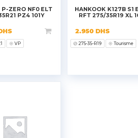
I P-ZERO NF0 ELT
HANKOOK K127B S1 
35R21 PZ4 101Y
RFT 275/35R19 XL 
DHS
2.950
DHS
21
VP
275-35-R19
Tourisme