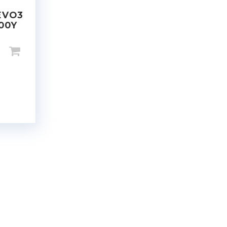
EVO3
100Y