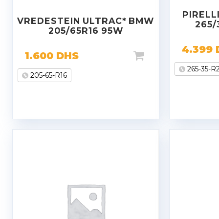
PIRELL
VREDESTEIN ULTRAC* BMW
265/
205/65R16 95W
4.399
1.600
DHS
265-35-R
205-65-R16