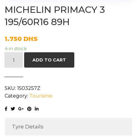
MICHELIN PRIMACY 3
195/60R16 89H
1.750
DHS
4 in stock
MICHELIN
ADD TO CART
PRIMACY
3
195/60R16
SKU:
1503257Z
89H
Category:
Tourisme
quantity
Tyre Details