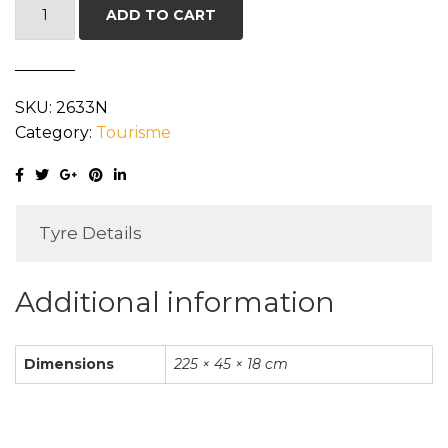
MICHELIN
ADD TO CART
PILOT
SPORT
5
SKU:
2633N
XL
Category:
Tourisme
225/45R18
95Y
quantity
Tyre Details
Additional information
Dimensions
225 × 45 × 18 cm