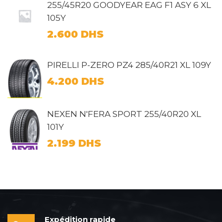
255/45R20 GOODYEAR EAG F1 ASY 6 XL
105Y
2.600
DHS
PIRELLI P-ZERO PZ4 285/40R21 XL 109Y
4.200
DHS
NEXEN N'FERA SPORT 255/40R20 XL
101Y
2.199
DHS
Expédition rapide