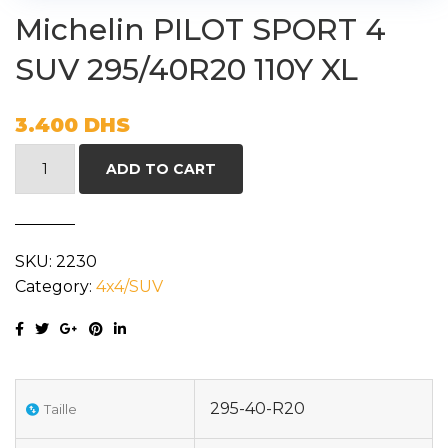
Michelin PILOT SPORT 4
SUV 295/40R20 110Y XL
3.400
DHS
Michelin
ADD TO CART
PILOT
SPORT
4
SKU:
2230
SUV
Category:
4x4/SUV
295/40R20
110Y
XL
quantity
295-40-R20
Taille