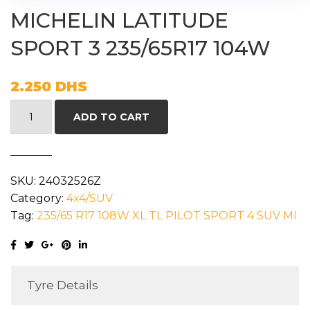
MICHELIN LATITUDE
SPORT 3 235/65R17 104W
2.250
DHS
MICHELIN
ADD TO CART
LATITUDE
SPORT
3
SKU:
24032526Z
235/65R17
Category:
4x4/SUV
104W
Tag:
235/65 R17 108W XL TL PILOT SPORT 4 SUV MI
quantity
Tyre Details