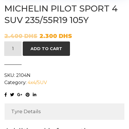
MICHELIN PILOT SPORT 4
SUV 235/55R19 105Y
2.400
DHS
2.300
DHS
MICHELIN
ADD TO CART
PILOT
SPORT
4
SKU:
2104N
SUV
Category:
4x4/SUV
235/55R19
105Y
quantity
Tyre Details