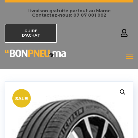
Livraison gratuite partout au Maroc
Contactez-nous: 07 07 001 002
GUIDE
D'ACHAT
SALE!