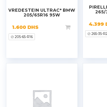
PIRELL
VREDESTEIN ULTRAC* BMW
265/
205/65R16 95W
4.399
1.600
DHS
265-35-R
205-65-R16