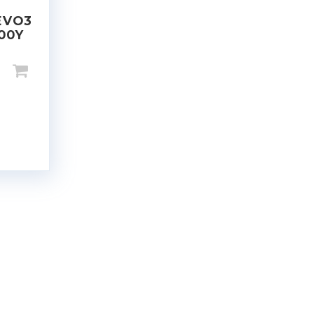
EVO3
100Y