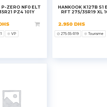
I P-ZERO NF0 ELT
HANKOOK K127B S1 
35R21 PZ4 101Y
RFT 275/35R19 XL 
DHS
2.950
DHS
21
VP
275-35-R19
Tourisme