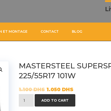
L
ON ET MONTAGE
CONTACT
BLOG
MASTERSTEEL SUPERS
225/55R17 101W
1.100
DHS
1.050
DHS
MASTERSTEEL
ADD TO CART
SUPERSPORT
225/55R17