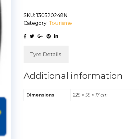
101W
SKU:
130520248N
quantity
Category:
Tourisme
Tyre Details
Additional information
Dimensions
225 × 55 × 17 cm