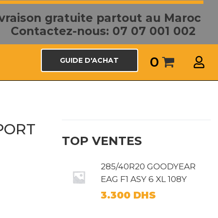
ivraison gratuite partout au Maroc
Contactez-nous: 07 07 001 002
0
GUIDE D'ACHAT
PORT
TOP VENTES
285/40R20 GOODYEAR
EAG F1 ASY 6 XL 108Y
3.300
DHS