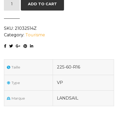
LANDSAIL
ADD TO CART
RAPIDRAGON
225/60R16
98H
SKU:
21032514Z
quantity
Category:
Tourisme
225-60-R16
Taille
VP
Type
LANDSAIL
Marque