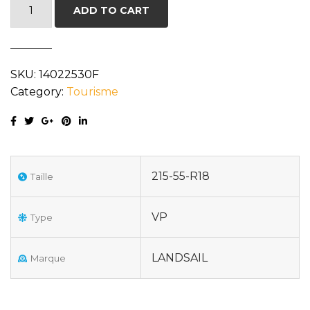
LANDSAIL
ADD TO CART
RAPIDDRAGON
SUV
XL
SKU:
14022530F
215/55R18
Category:
Tourisme
99V
quantity
215-55-R18
Taille
VP
Type
LANDSAIL
Marque