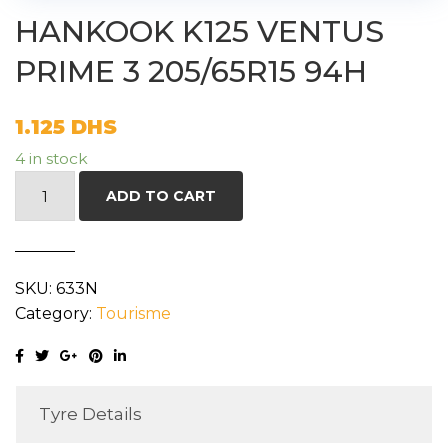
HANKOOK K125 VENTUS
PRIME 3 205/65R15 94H
1.125
DHS
4 in stock
HANKOOK
ADD TO CART
K125
VENTUS
PRIME
SKU:
633N
3
Category:
Tourisme
205/65R15
94H
quantity
Tyre Details