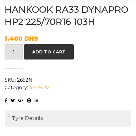
HANKOOK RA33 DYNAPRO
HP2 225/70R16 103H
1.400
DHS
HANKOOK
ADD TO CART
RA33
DYNAPRO
HP2
SKU:
2652N
225/70R16
Category:
4x4/SUV
103H
quantity
Tyre Details