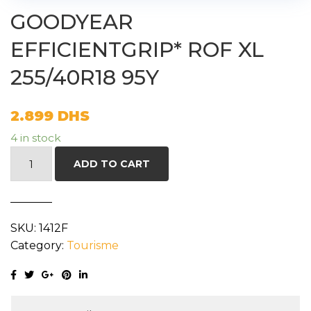
GOODYEAR
EFFICIENTGRIP* ROF XL
255/40R18 95Y
2.899
DHS
4 in stock
GOODYEAR
ADD TO CART
EFFICIENTGRIP*
ROF
XL
SKU:
1412F
255/40R18
Category:
Tourisme
95Y
quantity