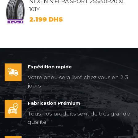
NEXEN N'FERA SPORT 255/40R20 XL
101Y
2.199
DHS
Expédition rapide
Votre pneu sera livré chez vous en 2-3
jours
Fabrication Prémium
Tous nos produits sont de très grande
qualité