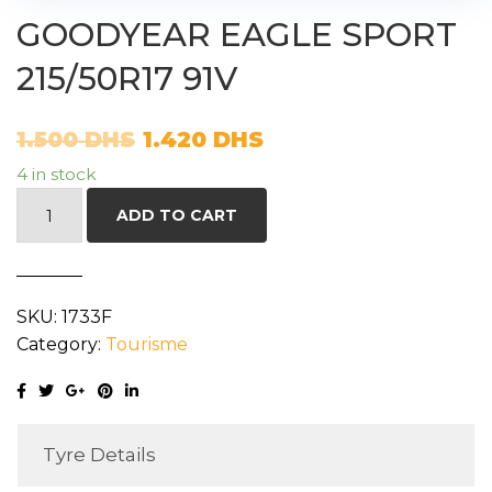
GOODYEAR EAGLE SPORT
215/50R17 91V
1.500
DHS
1.420
DHS
4 in stock
GOODYEAR
ADD TO CART
EAGLE
SPORT
215/50R17
SKU:
1733F
91V
Category:
Tourisme
quantity
Tyre Details