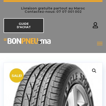
Livraison gratuite partout au Maroc
Contactez-nous: 07 07 001 002
GUIDE
D'ACHAT
SALE!