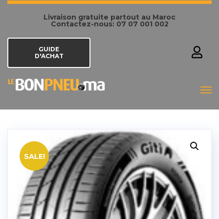
Livraison gratuite partout au Maroc
Contactez-nous: 07 07 001 002
GUIDE
D'ACHAT
SALE!