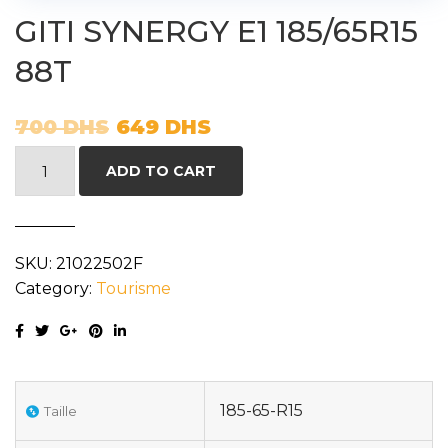
GITI SYNERGY E1 185/65R15
88T
700
DHS
649
DHS
GITI
ADD TO CART
SYNERGY
E1
185/65R15
SKU:
21022502F
88T
Category:
Tourisme
quantity
185-65-R15
Taille