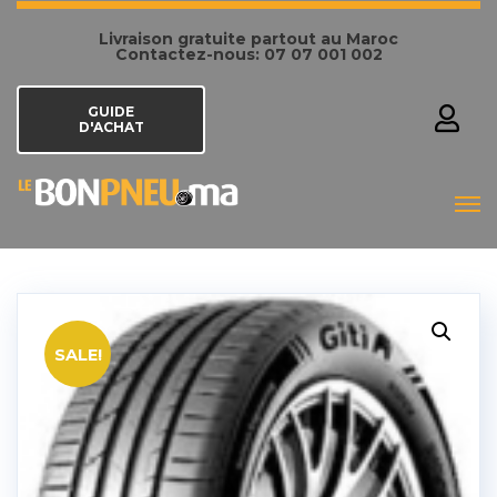
Livraison gratuite partout au Maroc
Contactez-nous: 07 07 001 002
GUIDE
D'ACHAT
SALE!