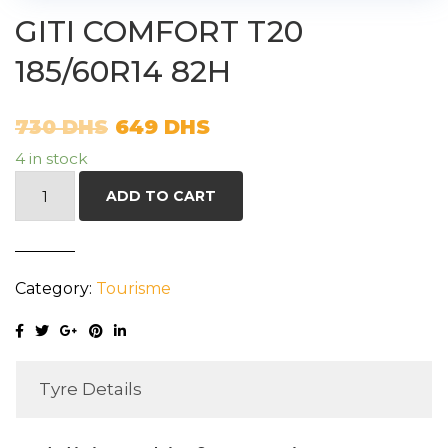
GITI COMFORT T20
185/60R14 82H
730
DHS
649
DHS
4 in stock
GITI
ADD TO CART
COMFORT
T20
185/60R14
Category:
Tourisme
82H
quantity
Tyre Details