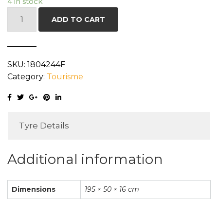
4 in stock
DUNLOP
ADD TO CART
SPLM705W
195/50R16
84V
SKU:
1804244F
quantity
Category:
Tourisme
Tyre Details
Additional information
Dimensions
195 × 50 × 16 cm