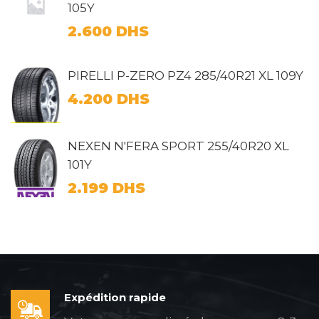
105Y
2.600
DHS
PIRELLI P-ZERO PZ4 285/40R21 XL 109Y
4.200
DHS
NEXEN N'FERA SPORT 255/40R20 XL
101Y
2.199
DHS
Expédition rapide