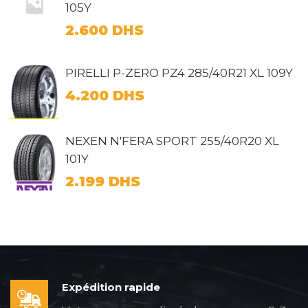
105Y
2.600
DHS
PIRELLI P-ZERO PZ4 285/40R21 XL 109Y
4.200
DHS
NEXEN N'FERA SPORT 255/40R20 XL
101Y
2.199
DHS
Expédition rapide