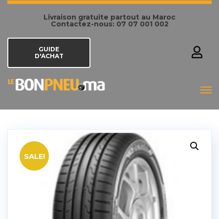
Livraison gratuite partout au Maroc
Contactez-nous: 07 07 001 002
GUIDE
D'ACHAT
SALE!