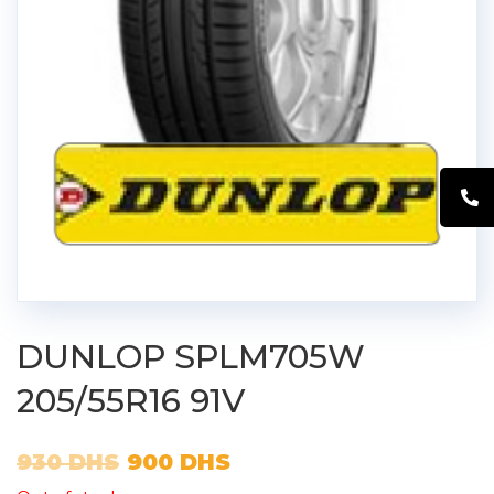
DUNLOP SPLM705W
205/55R16 91V
930
DHS
900
DHS