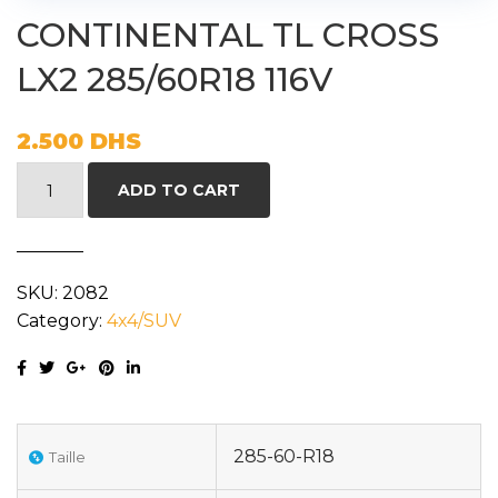
CONTINENTAL TL CROSS
LX2 285/60R18 116V
2.500
DHS
CONTINENTAL
ADD TO CART
TL
CROSS
LX2
SKU:
2082
285/60R18
Category:
4x4/SUV
116V
quantity
285-60-R18
Taille