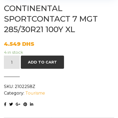
CONTINENTAL
SPORTCONTACT 7 MGT
285/30R21 100Y XL
4.549
DHS
4 in stock
CONTINENTAL
ADD TO CART
SPORTCONTACT
7
MGT
SKU:
2102258Z
285/30R21
Category:
Tourisme
100Y
XL
quantity