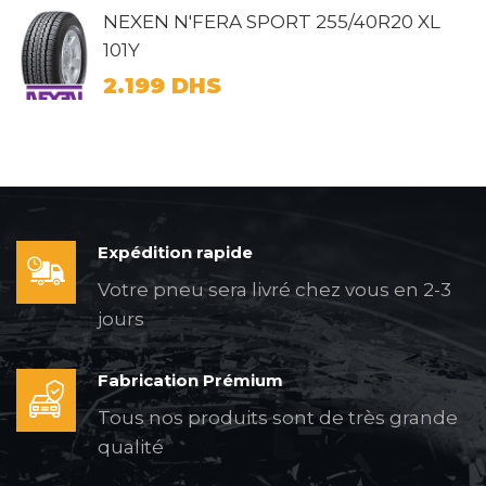
NEXEN N'FERA SPORT 255/40R20 XL
101Y
2.199
DHS
Expédition rapide
Votre pneu sera livré chez vous en 2-3
jours
Fabrication Prémium
Tous nos produits sont de très grande
qualité