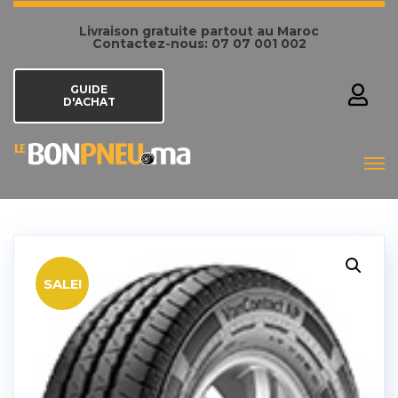
Livraison gratuite partout au Maroc
Contactez-nous: 07 07 001 002
GUIDE
D'ACHAT
SALE!