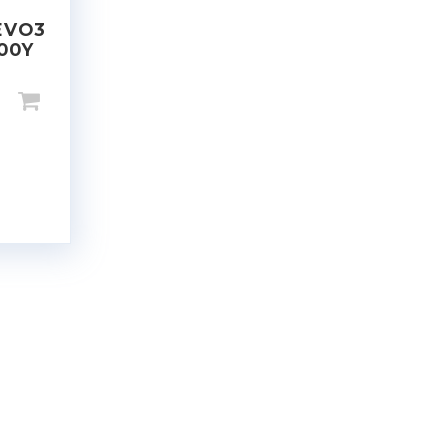
EVO3
100Y