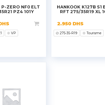
I P-ZERO NF0 ELT
HANKOOK K127B S1 
35R21 PZ4 101Y
RFT 275/35R19 XL 
DHS
2.950
DHS
21
VP
275-35-R19
Tourisme