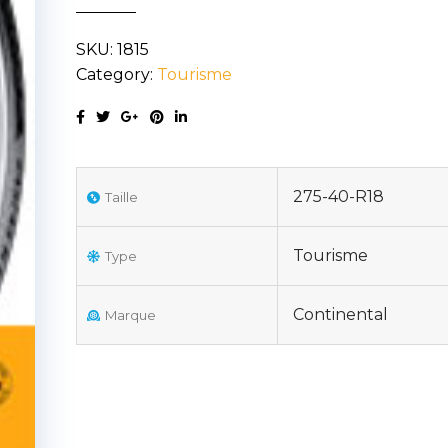
6
SKU:
1815
275/40R18
Category:
Tourisme
103Y
XL
quantity
275-40-R18
Taille
Tourisme
Type
Continental
Marque