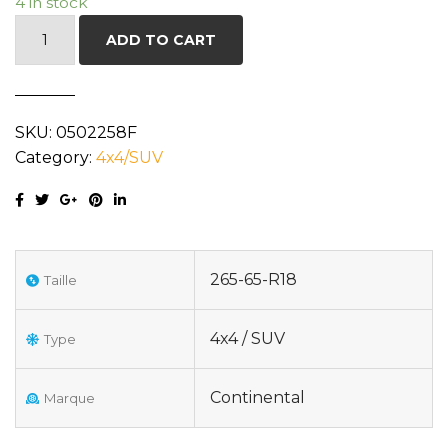
4 in stock
CONTINENTAL
ADD TO CART
GRABBER
AT3
265/65R18
SKU:
0502258F
114T
Category:
4x4/SUV
quantity
265-65-R18
Taille
4x4 / SUV
Type
Continental
Marque