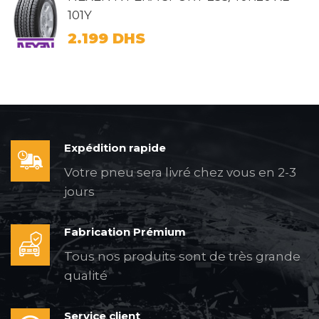
101Y
2.199
DHS
Expédition rapide
Votre pneu sera livré chez vous en 2-3
jours
Fabrication Prémium
Tous nos produits sont de très grande
qualité
Service client