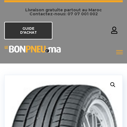
Livraison gratuite partout au Maroc
Contactez-nous: 07 07 001 002
GUIDE
D'ACHAT