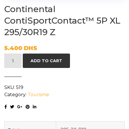
Continental
ContiSportContact™ 5P XL
295/30R19 Z
5.400
DHS
Continental
ADD TO CART
ContiSportContact™
5P
XL
SKU:
519
295/30R19
Category:
Tourisme
Z
quantity