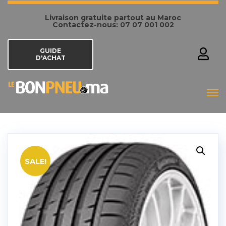
Livraison gratuite partout au Maroc
Contactez-nous: 07 07 001 002
GUIDE
D'ACHAT
SALE!