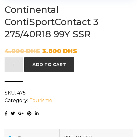
Continental
ContiSportContact 3
275/40R18 99Y SSR
4.000
DHS
3.800
DHS
Continental
ADD TO CART
ContiSportContact
3
275/40R18
SKU:
475
99Y
Category:
Tourisme
SSR
quantity