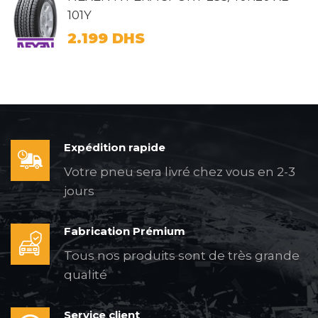
101Y
2.199
DHS
Expédition rapide
Votre pneu sera livré chez vous en 2-3
jours
Fabrication Prémium
Tous nos produits sont de très grande
qualité
Service client