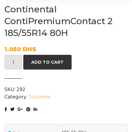
Continental
ContiPremiumContact 2
185/55R14 80H
1.050
DHS
Continental
ADD TO CART
ContiPremiumContact
2
185/55R14
SKU:
292
80H
Category:
Tourisme
quantity