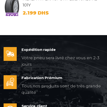
101Y
2.199
DHS
Expédition rapide
Votre pneu sera livré chez vous en 2-3
jours
Fabrication Prémium
Tous nos produits sont de très grande
qualité
Service client